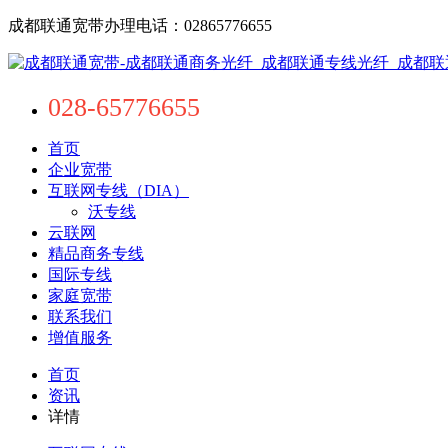
成都联通宽带办理电话：02865776655
028-65776655
首页
企业宽带
互联网专线（DIA）
沃专线
云联网
精品商务专线
国际专线
家庭宽带
联系我们
增值服务
首页
资讯
详情